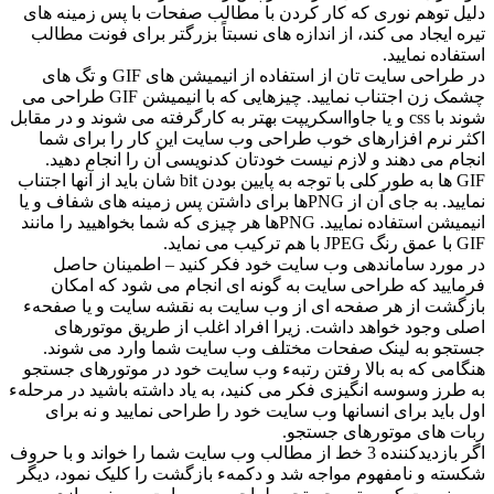
دلیل توهم نوری که کار کردن با مطالب صفحات با پس زمینه های
تیره ایجاد می کند، از اندازه های نسبتاً بزرگتر برای فونت مطالب
استفاده نمایید.
در طراحی سایت تان از استفاده از انیمیشن های GIF و تگ های
چشمک زن اجتناب نمایید. چیزهایی که با انیمیشن GIF طراحی می
شوند با css و یا جاوااسکریپت بهتر به کارگرفته می شوند و در مقابل
اکثر نرم افزارهای خوب طراحی وب سایت این کار را برای شما
انجام می دهند و لازم نیست خودتان کدنویسی آن را انجام دهید.
GIF ها به طور کلی با توجه به پایین بودن bit شان باید از آنها اجتناب
نمایید. به جای آن از PNGها برای داشتن پس زمینه های شفاف و یا
انیمیشن استفاده نمایید. PNGها هر چیزی که شما بخواهیید را مانند
GIF با عمق رنگ JPEG با هم ترکیب می نماید.
در مورد ساماندهی وب سایت خود فکر کنید – اطمینان حاصل
فرمایید که طراحی سایت به گونه ای انجام می شود که امکان
بازگشت از هر صفحه ای از وب سایت به نقشه سایت و یا صفحهء
اصلی وجود خواهد داشت. زیرا افراد اغلب از طریق موتورهای
جستجو به لینک صفحات مختلف وب سایت شما وارد می شوند.
هنگامی که به بالا رفتن رتبهء وب سایت خود در موتورهای جستجو
به طرز وسوسه انگیزی فکر می کنید، به یاد داشته باشید در مرحلهء
اول باید برای انسانها وب سایت خود را طراحی نمایید و نه برای
ربات های موتورهای جستجو.
اگر بازدیدکننده 3 خط از مطالب وب سایت شما را خواند و با حروف
شکسته و نامفهوم مواجه شد و دکمهء بازگشت را کلیک نمود، دیگر