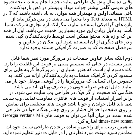
وقتی ده سال پیش یک طراحی سایت جدید انجام میشد، نتیجه شیوه
های قدیمی گاهی بیشتر جواب میداد و بیشتر در ذهن بازدیدکننده
باقی میماند. اولین و مهمتراز همه موارد، به یاد داشته باشید که T در
HTML به معنای Text و یا محتوا می باشد. در متن هرگز نباید از
واژه های گرافیکی استفاده نمایید، مگرآنکه آرم تجاری شرکت شما
باشد. به دلایل زیادی این مورد بسیار پر اهمیت می باشد. اول از همه
این که واژه های محتوا ممکن است توسط بازدیدکنندگان کپی شده
و در جای دیگری از آن استفاده شود. این امکان در عناوین و
سرفصل صفحات که به صورت گرافیکی هستند وجود ندارد.
دوم اینکه سایز عناوین صفحات در مرورگر مورد نظر شما قابل
تغییر نیست، در حالی که سیستم مبتنی بر فونت این قابلیت را دارد.
نکتهء سوم این است که هنوز بسیاری از مرورگرها گزینه هایی برای
مسدود کردن گرافیک صفحات به بازدیدکنندگان ارائه می کنند، به
خصوص برای کسانی که مرورگرها را در گوشی موبایل خود باز می
نمایند. دلیل آن هم صرفه جویی در مصرف پهنای باند می باشد.
هنگامی که صحبت از گرافیک در طراحی وب سایت می شود، در
برابر اصرار استفاده از فونت های فانتزی مقاومت نمایید. وب سایت
شما باید قابل خواندن و خوانا باشد.فونت های مختلفی برای نمایش
بر روی صفحه با حداقل فشار بر روی چشم هنگام خواندن طراحی
شده است. در میان آنها می توان به فونت های Georgia-verdana-MS
times- new roman اشاره کرد.
به همین ترتیب برای راحتی و ساده تر شدن طراحی سایت خودتان
مطمئن شوید فونت مورد نظرتان را در فایل css نیز تنظیم نموده اید.