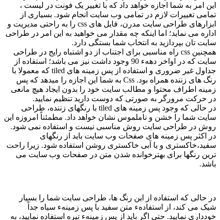
این امر به شما اجازه خواهد داد که با تغییر یک فونت در لیست ،
تمامی تغییرات لازم در تمامی وب سایت انجام شود. بسیاری از
ابزارهای طراحی سایت مدرن، فایل های css را به راحتی مدیریت و
اداره می نماید؛ اما اینکه چه مقدار می خواهید به این امر در طراحی
سایت تان بپردازید به انتخاب شما بستگی دارد.
همچنین css راه مناسبی برای اجتناب از دو اشتباه رایج در طراحی
سایت که در اواخر دههء 90 وجود داشت نیز می باشد؛ استفاده از
جداول غیر ضروری و استفاده از پس زمینه های tiled که معمولا با
رنگ های زننده همراه بود. Css به شما این اجازه را میدهد که پس
زمینه اطراف محتوا و مطالب سایت خود را بدون ایجاد هیچ مانعی
در حرکت مرورگر به صورتی که دوست دارید تنظیم نمایید.
در حالی که وجود پس زمینه های tiled با رنگهای زننده، طراحی
سایت شما را خشن و ناملموس نشان خواهد داد. مطمئناً امروزه این
روش در طراحی سایت روش مناسبی نیست و استفاده نمی شود.
در اکثر پس زمینه های صفحات وب سایت باید از رنگهای
سفید،خاکستری و یا آبی خاکستری روشن استفاده شود. زیرا راحت
ترین رنگها برای بهترخوانده شدن متن در صفحات وب سایت می
باشد.
در حالی که استفاده از این رنگ ها، طراحی سایت شما را بسیار
شیک می کند، از استفادهء متن سفید با پس زمینهء سیاه جداً
خودداری نمایید. حتی اگر باید از پس زمینهء تیره استفاده نمایید، به