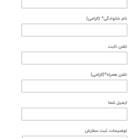
نام خانوادگی* (الزامی)
تلفن ثابت
تلفن همراه*(الزامی)
ایمیل شما
توضیحات ثبت سفارش